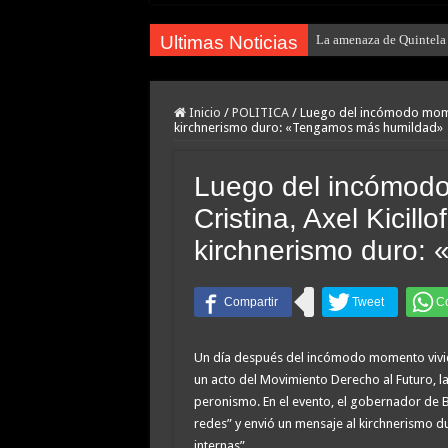
Ultimas Noticias
La amenaza de Quintela d
Inicio
/
POLITICA
/
Luego del incómodo momen
kirchnerismo duro: «Tengamos más humildad»
Luego del incómod
Cristina, Axel Kicil
kirchnerismo duro:
Un día después del incómodo momento vivido 
un acto del Movimiento Derecho al Futuro, la
peronismo. En el evento, el gobernador de 
redes” y envió un mensaje al kirchnerismo d
internas”.