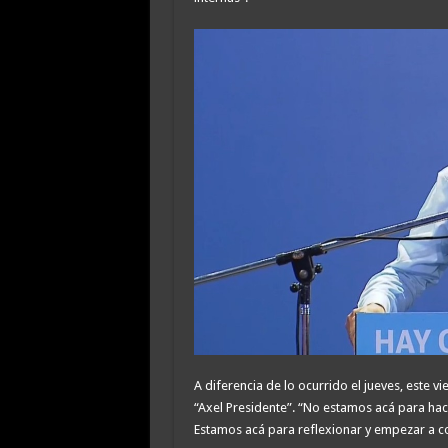
A diferencia de lo ocurrido el jueves, este v
“Axel Presidente”. “No estamos acá para ha
Estamos acá para reflexionar y empezar a co