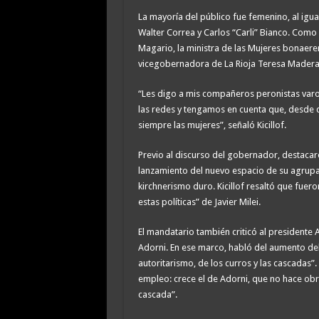
La mayoría del público fue femenino, al igua
Walter Correa y Carlos “Carli” Bianco. Com
Magario, la ministra de las Mujeres bonaerens
vicegobernadora de La Rioja Teresa Madera 
“Les digo a mis compañeros peronistas va
las redes y tengamos en cuenta que, desde que
siempre las mujeres”, señaló Kicillof.
Previo al discurso del gobernador, destacaro
lanzamiento del nuevo espacio de su agrupac
kirchnerismo duro. Kicillof resaltó que fuer
estas políticas” de Javier Milei.
El mandatario también criticó al presidente 
Adorni. En ese marco, habló del aumento de
autoritarismo, de los curros y las cascadas”.
empleo: crece el de Adorni, que no hace obr
cascada”.