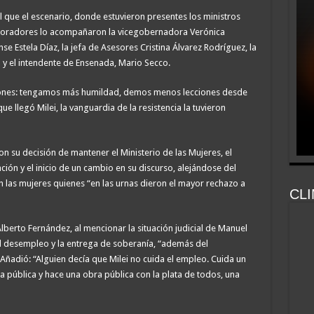
l que el escenario, donde estuvieron presentes los ministros
o oradores lo acompañaron la vicegobernadora Verónica
e Estela Díaz, la jefa de Asesores Cristina Álvarez Rodríguez, la
y el intendente de Ensenada, Mario Secco.
rones: tengamos más humildad, demos menos lecciones desde
 llegó Milei, la vanguardia de la resistencia la tuvieron
n su decisión de mantener el Ministerio de las Mujeres, el
ión y el inicio de un cambio en su discurso, alejándose del
on las mujeres quienes “en las urnas dieron el mayor rechazo a
CLI
Alberto Fernández, al mencionar la situación judicial de Manuel
l desempleo y la entrega de soberanía, “además del
 Añadió: “Alguien decía que Milei no cuida el empleo. Cuida un
a pública y hace una obra pública con la plata de todos, una