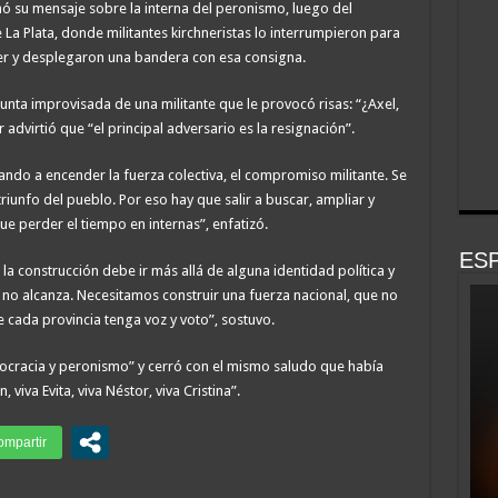
tomó su mensaje sobre la interna del peronismo, luego del
 La Plata, donde militantes kirchneristas lo interrumpieron para
hner y desplegaron una bandera con esa consigna.
nta improvisada de una militante que le provocó risas: “¿Axel,
dvirtió que “el principal adversario es la resignación”.
o a encender la fuerza colectiva, el compromiso militante. Se
iunfo del pueblo. Por eso hay que salir a buscar, ampliar y
e perder el tiempo en internas”, enfatizó.
ESP
la construcción debe ir más allá de alguna identidad política y
 no alcanza. Necesitamos construir una fuerza nacional, que no
 cada provincia tenga voz y voto”, sostuvo.
cracia y peronismo” y cerró con el mismo saludo que había
viva Evita, viva Néstor, viva Cristina”.