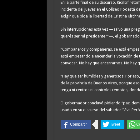
En la parte final de su discurso, Kicillof re
incidente del jueves en el Coliseo Podestá de
exigir que pida la libertad de Cristina Kirc
Sin interrupciones esta vez —salvo una pregu
querés ser mi presidente?”—, el gobernador a
“Compañeros y compañeras, se está empezand
está empezando a encender la vocación de tr
convocar. No hay que encerrarnos. No hay qu
“Hay que ser humildes y generosos. Por eso, 
de la provincia de Buenos Aires, porque eso
tenga ni centros ni controles remotos, donde
El gobernador concluyó pidiendo “paz, demo
usado en su discurso del sábado: “Viva Perón, 