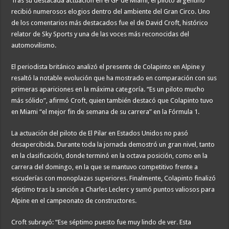
Tras su destacada actuación en el GP de Miami, el piloto argentino
recibió numerosos elogios dentro del ambiente del Gran Circo. Uno
de los comentarios más destacados fue el de David Croft, histórico
relator de Sky Sports y una de las voces más reconocidas del
automovilismo.
El periodista británico analizó el presente de Colapinto en Alpine y
resaltó la notable evolución que ha mostrado en comparación con sus
primeras apariciones en la máxima categoría. “Es un piloto mucho
más sólido”, afirmó Croft, quien también destacó que Colapinto tuvo
en Miami “el mejor fin de semana de su carrera” en la Fórmula 1.
La actuación del piloto de El Pilar en Estados Unidos no pasó
desapercibida. Durante toda la jornada demostró un gran nivel, tanto
en la clasificación, donde terminó en la octava posición, como en la
carrera del domingo, en la que se mantuvo competitivo frente a
escuderías con monoplazas superiores. Finalmente, Colapinto finalizó
séptimo tras la sanción a Charles Leclerc y sumó puntos valiosos para
Alpine en el campeonato de constructores.
Croft subrayó: “Ese séptimo puesto fue muy lindo de ver. Esta