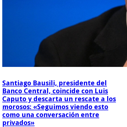
Santiago Bausili, presidente del
Banco Central, coincide con Luis
Caputo y descarta un rescate a los
morosos: «Seguimos viendo esto
como una conversación entre
privados»