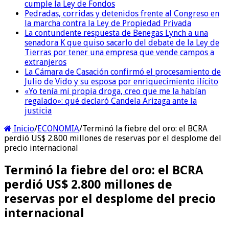
cumple la Ley de Fondos
Pedradas, corridas y detenidos frente al Congreso en
la marcha contra la Ley de Propiedad Privada
La contundente respuesta de Benegas Lynch a una
senadora K que quiso sacarlo del debate de la Ley de
Tierras por tener una empresa que vende campos a
extranjeros
La Cámara de Casación confirmó el procesamiento de
Julio de Vido y su esposa por enriquecimiento ilícito
«Yo tenía mi propia droga, creo que me la habían
regalado»: qué declaró Candela Arizaga ante la
justicia
Inicio
/
ECONOMIA
/
Terminó la fiebre del oro: el BCRA
perdió US$ 2.800 millones de reservas por el desplome del
precio internacional
Terminó la fiebre del oro: el BCRA
perdió US$ 2.800 millones de
reservas por el desplome del precio
internacional