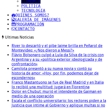
ECONOMIA
POLITICA
TECNOLOGIA
QUIENES SOMOS?
GALERÍA DE IMÁGENES
PROGRAMACIÓN
CONTACTO
Ultimas Noticias
River lo descartó y el pibe Jaime brilla en Peñarol de
Montevideo: «¿Nos dieron a Messi?»
Flávio Bolsonaro culpó a Lula da Silva de la crisis con
Argentina y a su «política exterior ideologizada y de
confrontación»
Camilota presentó a su nueva novia y contó su
historia de amor: «Hoy, por fin, podemos dejar de
escondernos»
Franco Mastantuono se fue de Real Madrid y en Italia
lo recibió una multitud: jugará en Fiorentina
Dolor en Chubut: murió el intendente de Gaiman en
medio de una operación
Escala el conflicto universitario: los rectores piden a la
Justicia que intime al Gobierno y aplique multas si no