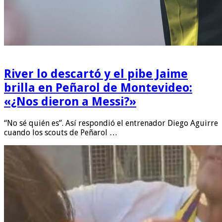
River lo descartó y el pibe Jaime
brilla en Peñarol de Montevideo:
«¿Nos dieron a Messi?»
“No sé quién es”. Así respondió el entrenador Diego Aguirre
cuando los scouts de Peñarol …