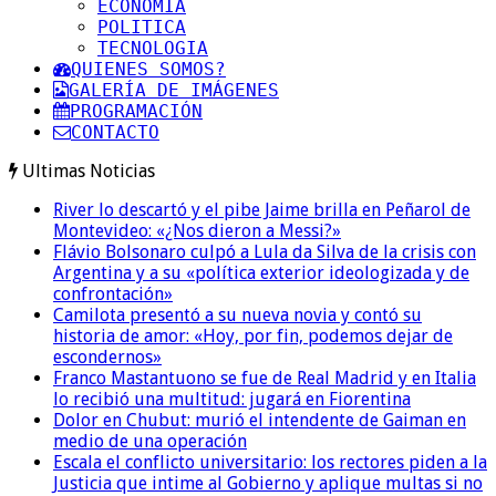
ECONOMIA
POLITICA
TECNOLOGIA
QUIENES SOMOS?
GALERÍA DE IMÁGENES
PROGRAMACIÓN
CONTACTO
Ultimas Noticias
River lo descartó y el pibe Jaime brilla en Peñarol de
Montevideo: «¿Nos dieron a Messi?»
Flávio Bolsonaro culpó a Lula da Silva de la crisis con
Argentina y a su «política exterior ideologizada y de
confrontación»
Camilota presentó a su nueva novia y contó su
historia de amor: «Hoy, por fin, podemos dejar de
escondernos»
Franco Mastantuono se fue de Real Madrid y en Italia
lo recibió una multitud: jugará en Fiorentina
Dolor en Chubut: murió el intendente de Gaiman en
medio de una operación
Escala el conflicto universitario: los rectores piden a la
Justicia que intime al Gobierno y aplique multas si no