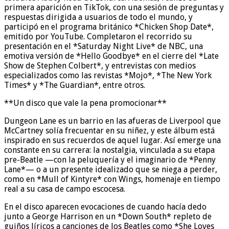
primera aparición en TikTok, con una sesión de preguntas y
respuestas dirigida a usuarios de todo el mundo, y
participó en el programa británico *Chicken Shop Date*,
emitido por YouTube. Completaron el recorrido su
presentación en el *Saturday Night Live* de NBC, una
emotiva versión de *Hello Goodbye* en el cierre del *Late
Show de Stephen Colbert*, y entrevistas con medios
especializados como las revistas *Mojo*, *The New York
Times* y *The Guardian*, entre otros.
**Un disco que vale la pena promocionar**
Dungeon Lane es un barrio en las afueras de Liverpool que
McCartney solía frecuentar en su niñez, y este álbum está
inspirado en sus recuerdos de aquel lugar. Así emerge una
constante en su carrera: la nostalgia, vinculada a su etapa
pre-Beatle —con la peluquería y el imaginario de *Penny
Lane*— o a un presente idealizado que se niega a perder,
como en *Mull of Kintyre* con Wings, homenaje en tiempo
real a su casa de campo escocesa.
En el disco aparecen evocaciones de cuando hacía dedo
junto a George Harrison en un *Down South* repleto de
guiños líricos a canciones de los Beatles como *She Loves