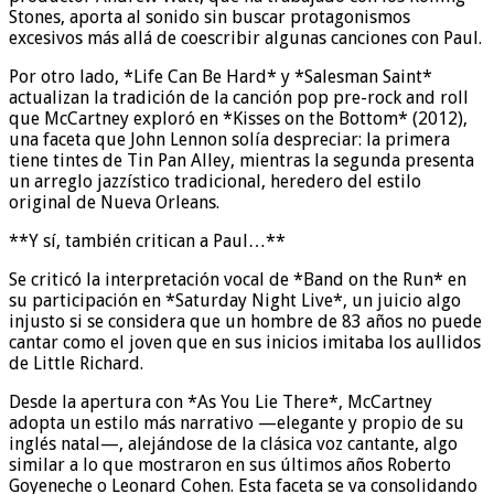
Stones, aporta al sonido sin buscar protagonismos
excesivos más allá de coescribir algunas canciones con Paul.
Por otro lado, *Life Can Be Hard* y *Salesman Saint*
actualizan la tradición de la canción pop pre-rock and roll
que McCartney exploró en *Kisses on the Bottom* (2012),
una faceta que John Lennon solía despreciar: la primera
tiene tintes de Tin Pan Alley, mientras la segunda presenta
un arreglo jazzístico tradicional, heredero del estilo
original de Nueva Orleans.
**Y sí, también critican a Paul…**
Se criticó la interpretación vocal de *Band on the Run* en
su participación en *Saturday Night Live*, un juicio algo
injusto si se considera que un hombre de 83 años no puede
cantar como el joven que en sus inicios imitaba los aullidos
de Little Richard.
Desde la apertura con *As You Lie There*, McCartney
adopta un estilo más narrativo —elegante y propio de su
inglés natal—, alejándose de la clásica voz cantante, algo
similar a lo que mostraron en sus últimos años Roberto
Goyeneche o Leonard Cohen. Esta faceta se va consolidando