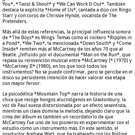
You*, *Twist & Shout* y *We Can Work It Out*. También
destaca la explícita *Home of Us*, cantada a dúo con Ringo
Starr y con coros de Chrissie Hynde, vocalista de The
Pretenders.
Más allá de estas referencias, la principal influencia sonora
de *The Boys* es Wings. Temas como el rockero *Ripples in
a Pond*, *We Two*, la mencionada *Down South* y *Come
Inside* remiten más al McCartney de los años 70 que al
Beatle. ¿Influido por el documental *Man on the Run*, que
repasa su reinvención musical entre *McCartney I* (1970) y
*McCartney II* (1980), en los que tocó todos los
instrumentos? No se puede confirmar, pero se percibe en el
disco su persistente intención de hacer valorar esa etapa
con mayor fervor.
La psicodélica *Mountain Top* narra la historia de una
chica que recoge hongos alucinógenos en Glastonbury; la
voz de Paul suena distorsionada por un efecto sesentista,
mientras un clave domina la melodía, dejando claro que la
cima del álbum es también un recordatorio de que
McCartney fue uno de los pioneros en experimentar con el
estudio como un instrumento más. En este sentido, el
productor Andrew Watt, que ha trabajado con los Rolling