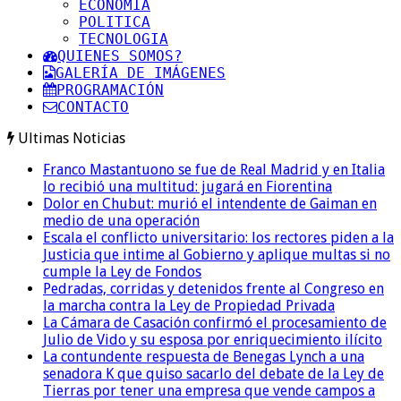
ECONOMIA
POLITICA
TECNOLOGIA
QUIENES SOMOS?
GALERÍA DE IMÁGENES
PROGRAMACIÓN
CONTACTO
Ultimas Noticias
Franco Mastantuono se fue de Real Madrid y en Italia
lo recibió una multitud: jugará en Fiorentina
Dolor en Chubut: murió el intendente de Gaiman en
medio de una operación
Escala el conflicto universitario: los rectores piden a la
Justicia que intime al Gobierno y aplique multas si no
cumple la Ley de Fondos
Pedradas, corridas y detenidos frente al Congreso en
la marcha contra la Ley de Propiedad Privada
La Cámara de Casación confirmó el procesamiento de
Julio de Vido y su esposa por enriquecimiento ilícito
La contundente respuesta de Benegas Lynch a una
senadora K que quiso sacarlo del debate de la Ley de
Tierras por tener una empresa que vende campos a