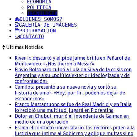
ECONOMIA
POLITICA
TECNOLOGIA
QUIENES SOMOS?
GALERÍA DE IMÁGENES
PROGRAMACIÓN
CONTACTO
Ultimas Noticias
River lo descartó y el pibe Jaime brilla en Peñarol de
Montevideo: «¿Nos dieron a Messi?»
Flávio Bolsonaro culpó a Lula da Silva de la crisis con
Argentina y a su «política exterior ideologizada y de
confrontación»
Camilota presentó a su nueva novia y contó su
historia de amor: «Hoy, por fin, podemos dejar de
escondernos»
Franco Mastantuono se fue de Real Madrid y en Italia
lo recibió una multitud: jugará en Fiorentina
Dolor en Chubut: murió el intendente de Gaiman en
medio de una operación
Escala el conflicto universitario: los rectores piden a la
Justicia que intime al Gobierno y aplique multas si no