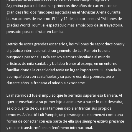
Argentina para celebrar sus primeros diez años de carrera con un
gran desafío: dos funciones agotadas en el Movistar Arena durante
las vacaciones de invierno. El 11 y 12 de julio presentará “Millones de
gracias World Tour”, el espectáculo más ambicioso de su trayectoria,
pensado para disfrutar en familia.
Detrás de estos grandes escenarios, las millones de reproducciones y
el público internacional, el surgimiento de Luli Pampín fue una
búsqueda personal. Lucía estuvo siempre vinculada al mundo
artístico: de niña cantaba y bailaba frente al espejo, en un entorno
familiar donde la creatividad tenía un lugar importante. Su abuela la
acompañaba con castañuelas y su padre escribía poemas, pero
durante años la frenaba el miedo a exponerse.
La maternidad fue el impulso que le permitió superar esa barrera. Al
querer enseñarle a su primer hijo a animarse a hacer lo que deseaba,
se dio cuenta de que ella también debía enfrentar sus propios
temores. Así nació Luli Pampín, un personaje que comenzó como una
forma de conectar con esa parte de ella que siempre estuvo presente
y que se transformó en un fenómeno internacional.