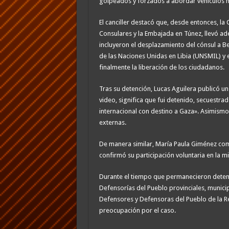
golpeados y forzados a abordar vehículos mi
El canciller destacó que, desde entonces, la
Consulares y la Embajada en Túnez, llevó ade
incluyeron el desplazamiento del cónsul a B
de las Naciones Unidas en Libia (UNSMIL) y e
finalmente la liberación de los ciudadanos.
Tras su detención, Lucas Aguilera publicó un
video, significa que fui detenido, secuestra
internacional con destino a Gaza». Asimismo,
externas.
De manera similar, María Paula Giménez com
confirmó su participación voluntaria en la m
Durante el tiempo que permanecieron detenid
Defensorías del Pueblo provinciales, municip
Defensores y Defensoras del Pueblo de la R
preocupación por el caso.