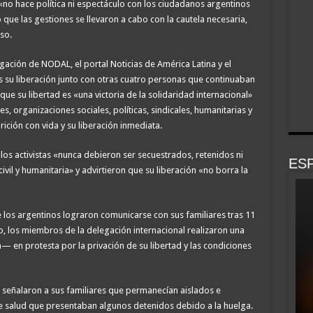
 «no hace política ni espectáculo con los ciudadanos argentinos
 que las gestiones se llevaron a cabo con la cautela necesaria,
so.
gación de NODAL, el portal Noticias de América Latina y el
 su liberación junto con otras cuatro personas que continuaban
ue su libertad es «una victoria de la solidaridad internacional»
es, organizaciones sociales, políticas, sindicales, humanitarias y
ción con vida y su liberación inmediata.
s activistas «nunca debieron ser secuestrados, retenidos ni
ESP
ivil y humanitaria» y advirtieron que su liberación «no borra la
e los argentinos lograron comunicarse con sus familiares tras 11
, los miembros de la delegación internacional realizaron una
en protesta por la privación de su libertad y las condiciones
 señalaron a sus familiares que permanecían aislados e
 salud que presentaban algunos detenidos debido a la huelga.