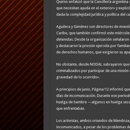
Quirno enfatizó que la Cancillería argentina
que necesitan ayuda en el exterior» y explicó
dada la complejidad jurídica y política del ca
Aguilera y Giménez son directores de investi
Caribe, que también confirmó este miércoles
detenidas. Desde la organización señalaron q
y destacaron la presión ejercida por familiar
de derechos humanos, que exigieron su apari
No obstante, desde NODAL subrayaron que lo
criminalizados por participar de una misión c
gravedad de lo ocurrido».
A principios de junio, Página/12 informó qu
días de incomunicación. Durante ese período
huelga de hambre —algunos en huelga seca— 
que enfrentaban.
Los activistas, ambos oriundos de Mendoza,
incomunicados, a pesar de los problemas de