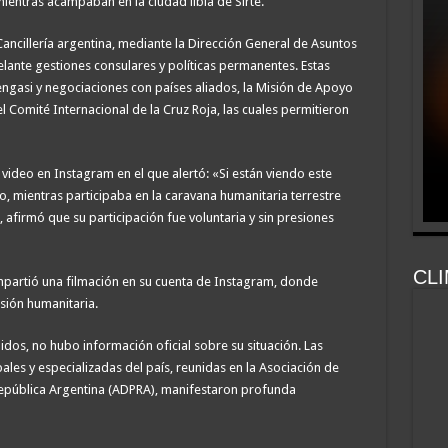
entras acampaban en la ciudad libia de Sirte.
 Cancillería argentina, mediante la Dirección General de Asuntos
lante gestiones consulares y políticas permanentes. Estas
engasi y negociaciones con países aliados, la Misión de Apoyo
l Comité Internacional de la Cruz Roja, las cuales permitieron
 video en Instagram en el que alertó: «Si están viendo este
do, mientras participaba en la caravana humanitaria terrestre
 afirmó que su participación fue voluntaria y sin presiones
CLI
partió una filmación en su cuenta de Instagram, donde
isión humanitaria.
os, no hubo información oficial sobre su situación. Las
ales y especializadas del país, reunidas en la Asociación de
epública Argentina (ADPRA), manifestaron profunda