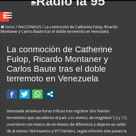
Franco Mastantuono se fue de Real Madrid y en Italia lo recibió una multitud: ju
Inicio
/
NACIONALES
/
La conmoción de Catherine Fulop, Ricardo
Montaner y Carlos Baute tras el doble terremoto en Venezuela
Dolor en Chubut: murió el intendente de Gaiman en medio de una operación
Escala el conflicto universitario: los rectores piden a la Justicia que intime al 
La conmoción de Catherine
Pedradas, corridas y detenidos frente al Congreso en la marcha contra la Ley de 
Fulop, Ricardo Montaner y
La Cámara de Casación confirmó el procesamiento de Julio de Vido y su esposa po
Carlos Baute tras el doble
La contundente respuesta de Benegas Lynch a una senadora K que quiso sacarlo de
terremoto en Venezuela
«Yo tenía mi propia droga, creo que me la habían regalado»: qué declaró Candela 
Declaró el enfermero que fue el último en ver con vida a Maradona: «Descansaba
Juicio por Loan: un perito confirmó que había rastros del nene en los autos de do
Venezuela atraviesa horas críticas tras registrar dos fuertes
Descartado un Plan Platita, asoma el crédito en dólares
terremotos que sacudieron el país. Los sismos, de magnitud 7,2 y 7,5,
ocurrieron con menos de un minuto de diferencia y dejaron un saldo
de al menos 164 muertos y 971 heridos, según informó este jueves la