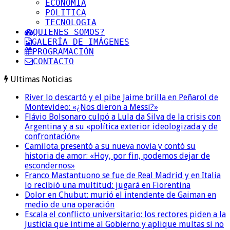
ECONOMIA
POLITICA
TECNOLOGIA
QUIENES SOMOS?
GALERÍA DE IMÁGENES
PROGRAMACIÓN
CONTACTO
Ultimas Noticias
River lo descartó y el pibe Jaime brilla en Peñarol de
Montevideo: «¿Nos dieron a Messi?»
Flávio Bolsonaro culpó a Lula da Silva de la crisis con
Argentina y a su «política exterior ideologizada y de
confrontación»
Camilota presentó a su nueva novia y contó su
historia de amor: «Hoy, por fin, podemos dejar de
escondernos»
Franco Mastantuono se fue de Real Madrid y en Italia
lo recibió una multitud: jugará en Fiorentina
Dolor en Chubut: murió el intendente de Gaiman en
medio de una operación
Escala el conflicto universitario: los rectores piden a la
Justicia que intime al Gobierno y aplique multas si no