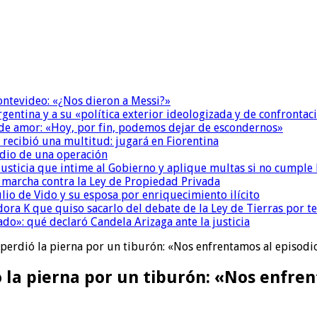
Montevideo: «¿Nos dieron a Messi?»
Argentina y a su «política exterior ideologizada y de confrontac
 de amor: «Hoy, por fin, podemos dejar de escondernos»
 recibió una multitud: jugará en Fiorentina
dio de una operación
la Justicia que intime al Gobierno y aplique multas si no cumple
a marcha contra la Ley de Propiedad Privada
io de Vido y su esposa por enriquecimiento ilícito
ora K que quiso sacarlo del debate de la Ley de Tierras por 
do»: qué declaró Candela Arizaga ante la justicia
 perdió la pierna por un tiburón: «Nos enfrentamos al episodio
ó la pierna por un tiburón: «Nos enfren