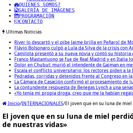
QUIENES SOMOS?
GALERÍA DE IMÁGENES
PROGRAMACIÓN
CONTACTO
Ultimas Noticias
River lo descartó y el pibe Jaime brilla en Peñarol de 
Flávio Bolsonaro culpó a Lula da Silva de la crisis con 
Camilota presentó a su nueva novia y contó su historia
Franco Mastantuono se fue de Real Madrid y en Italia lo
Dolor en Chubut: murió el intendente de Gaiman en me
Escala el conflicto universitario: los rectores piden a 
Pedradas, corridas y detenidos frente al Congreso en l
La Cámara de Casación confirmó el procesamiento de Jul
La contundente respuesta de Benegas Lynch a una senad
«Yo tenía mi propia droga, creo que me la habían regala
Inicio
/
INTERNACIONALES
/
El joven que en su luna de miel
El joven que en su luna de miel perdi
de nuestras vidas»