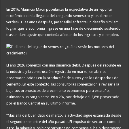
La Cámara de Casación confirmó el procesamiento de Julio de Vido y su esposa po
En 2016, Mauricio Macri popularizó la expectativa de un repunte
La contundente respuesta de Benegas Lynch a una senadora K que quiso sacarlo de
económico con la llegada del «segundo semestre» y los «brotes
«Yo tenía mi propia droga, creo que me la habían regalado»: qué declaró Candela 
verdes». Diez años después, Javier Milei enfrenta un desafío similar:
lograr que la economía ingrese en una fase de crecimiento sostenido
tras un duro ajuste que continúa afectando los ingresos y el empleo.
El año 2026 comenzó con una dinámica débil. Después del repunte en
la industria y la construcción registrado en marzo, en abril se
observaron caídas en la producción de autos y en los despachos de
cemento. En este contexto, las consultoras comenzaron a revisar a la
baja sus pronósticos de crecimiento económico para este año,
estimando un rango entre 1% y 2%, por debajo del 2,8% proyectado
por el Banco Central en su último informe.
“Más allá del buen dato de marzo, la actividad sigue estancada desde
el segundo semestre del año pasado. El impulso de sectores como el
agro, la minería y los hidrocarburos no compensa el bajo desempeño