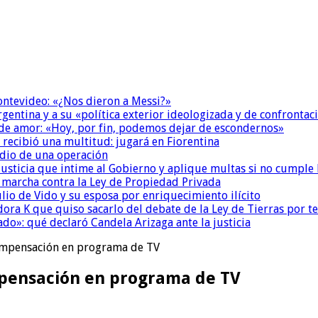
Montevideo: «¿Nos dieron a Messi?»
Argentina y a su «política exterior ideologizada y de confrontac
 de amor: «Hoy, por fin, podemos dejar de escondernos»
 recibió una multitud: jugará en Fiorentina
dio de una operación
la Justicia que intime al Gobierno y aplique multas si no cumple
a marcha contra la Ley de Propiedad Privada
io de Vido y su esposa por enriquecimiento ilícito
ora K que quiso sacarlo del debate de la Ley de Tierras por 
do»: qué declaró Candela Arizaga ante la justicia
compensación en programa de TV
pensación en programa de TV