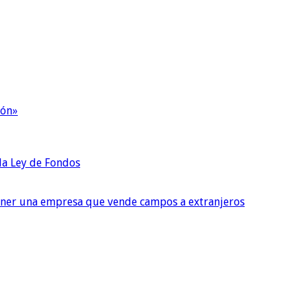
ión»
 la Ley de Fondos
tener una empresa que vende campos a extranjeros