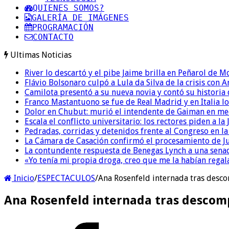
QUIENES SOMOS?
GALERÍA DE IMÁGENES
PROGRAMACIÓN
CONTACTO
Ultimas Noticias
River lo descartó y el pibe Jaime brilla en Peñarol de 
Flávio Bolsonaro culpó a Lula da Silva de la crisis con 
Camilota presentó a su nueva novia y contó su historia
Franco Mastantuono se fue de Real Madrid y en Italia lo
Dolor en Chubut: murió el intendente de Gaiman en me
Escala el conflicto universitario: los rectores piden a 
Pedradas, corridas y detenidos frente al Congreso en l
La Cámara de Casación confirmó el procesamiento de Jul
La contundente respuesta de Benegas Lynch a una senad
«Yo tenía mi propia droga, creo que me la habían regala
Inicio
/
ESPECTACULOS
/
Ana Rosenfeld internada tras des
Ana Rosenfeld internada tras descom